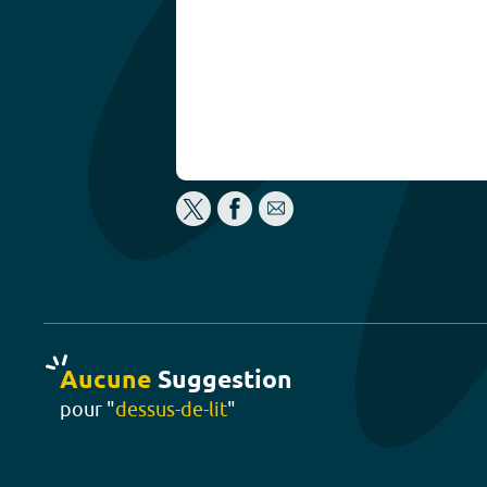
Aucune
Suggestion
pour "
dessus-de-lit
"