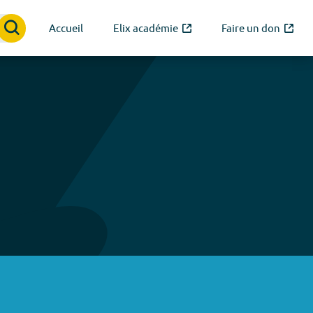
Accueil
Elix académie
Faire un don