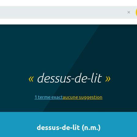
«
dessus-de-lit
»
1
terme
exact
aucune
suggestion
dessus-de-lit
(
n.m.
)