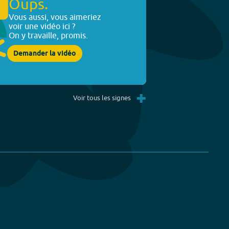
Oups.
Vous aussi, vous aimeriez
voir une vidéo ici ?
On y travaille, promis.
Demander la vidéo
+
Voir tous les signes