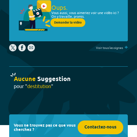
Oups.
Vous aussi, vous aimeriez voir une vidéo ici ?
On y travaille, promis.
Demander la vidéo
+
Voir tous les signes
Aucune
Suggestion
pour "
destitution
"
Vous ne trouvez pas ce que vous
Contactez-nous
cherchez ?