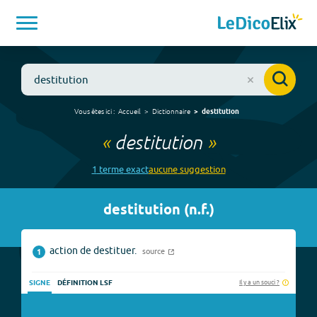
Vous êtes ici :
Accueil
Dictionnaire
destitution
«
destitution
»
1
terme
exact
aucune
suggestion
destitution
(
n.f.
)
action de destituer.
source
1
Il y a un souci ?
SIGNE
DÉFINITION LSF