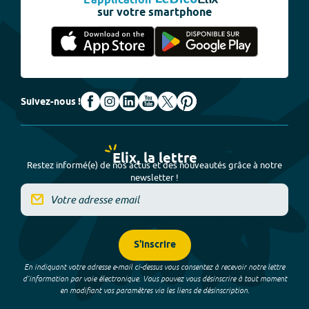
L'application
sur votre smartphone
Suivez-nous !
Elix, la lettre
Restez informé(e) de nos actus et des nouveautés grâce à notre
newsletter !
S'inscrire
En indiquant votre adresse e-mail ci-dessus vous consentez à recevoir notre lettre
d’information par voie électronique. Vous pouvez vous désinscrire à tout moment
en modifiant vos paramètres via les liens de désinscription.