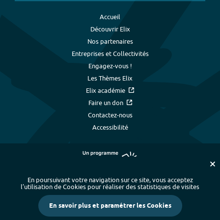
Accueil
Découvrir Elix
Nos partenaires
Entreprises et Collectivités
Engagez-vous !
Les Thèmes Elix
Elix académie
Faire un don
Contactez-nous
Accessibilité
En poursuivant votre navigation sur ce site, vous acceptez
l’utilisation de Cookies pour réaliser des statistiques de visites
Plan du site
-
Index alphabétique
-
En savoir plus et paramétrer les Cookies
Mentions légales et données personnelles
-
Paramétrer les cookies
-
Crédits