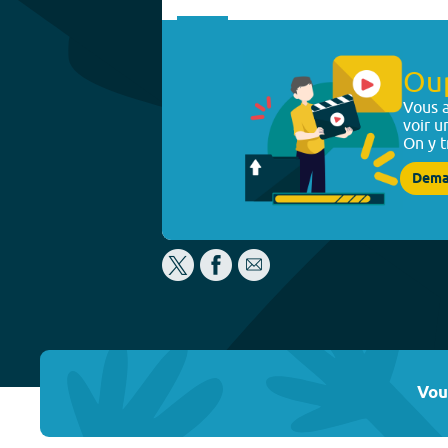
Ou
Vous a
voir u
On y t
Dema
Vou