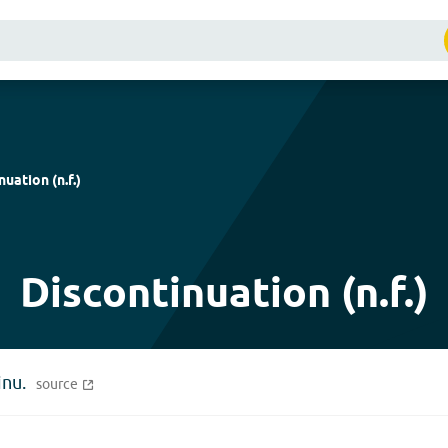
inuation
(
n.f.
)
Discontinuation (n.f.)
inu.
source