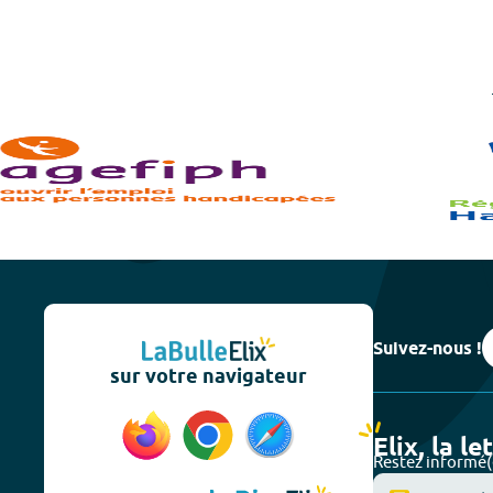
Suivez-nous !
sur votre navigateur
Elix, la le
Restez informé(