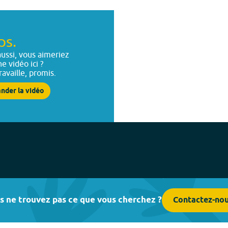
ps.
ussi, vous aimeriez
ne vidéo ici ?
ravaille, promis.
nder la vidéo
s ne trouvez pas ce que vous cherchez ?
Contactez-no