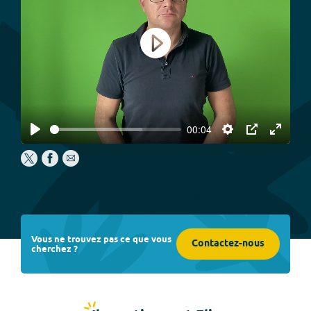
Play
00:04
Play
Settings
PIP
Enter
fullscree
Vous ne trouvez pas ce que vous
Contactez-nous
cherchez ?