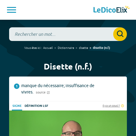
Vous êtes ici :
Accueil
Dictionnaire
disette
disette
(
n.f.
)
Disette (n.f.)
manque du nécessaire; insuffisance de
1
vivres.
source
Il y a un souci ?
SIGNE
DÉFINITION LSF