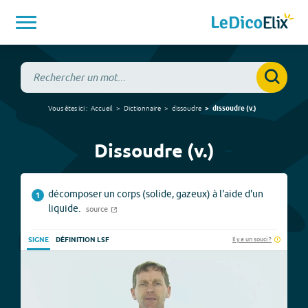
Vous êtes ici :
Accueil
Dictionnaire
dissoudre
dissoudre
(
v.
)
Dissoudre (v.)
décomposer un corps (solide, gazeux) à l'aide d'un
1
liquide.
source
Il y a un souci ?
SIGNE
DÉFINITION LSF