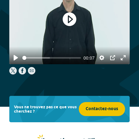
Play
00:07
Play
Settings
PIP
Enter
fullscree
Vous ne trouvez pas ce que vous
Contactez-nous
cherchez ?