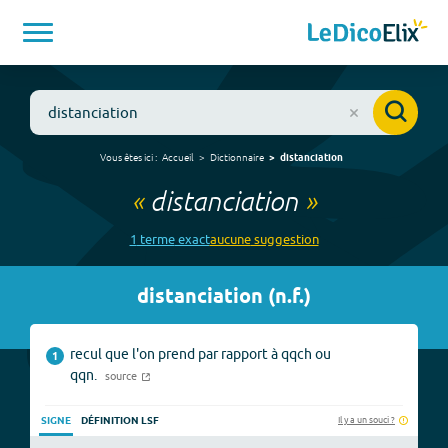
Vous êtes ici :
Accueil
Dictionnaire
distanciation
«
distanciation
»
1
terme
exact
aucune
suggestion
distanciation
(
n.f.
)
recul que l'on prend par rapport à qqch ou
1
qqn.
source
Il y a un souci ?
SIGNE
DÉFINITION LSF