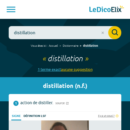
Vous êtes ici :
Accueil
Dictionnaire
distillation
«
distillation
»
1
terme
exact
aucune
suggestion
distillation
(
n.f.
)
action de distiller.
source
1
Il y a un souci ?
SIGNE
DÉFINITION LSF