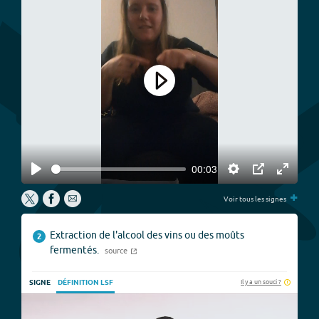
Play
00:03
Play
Settings
PIP
Enter
+
fullscree
Voir tous les signes
Extraction de l'alcool des vins ou des moûts
2
fermentés.
source
Il y a un souci ?
SIGNE
DÉFINITION LSF