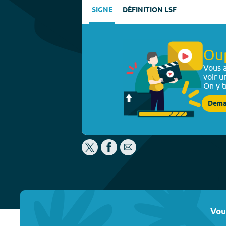
SIGNE
DÉFINITION LSF
Ou
Vous a
voir u
On y t
Dema
Vou