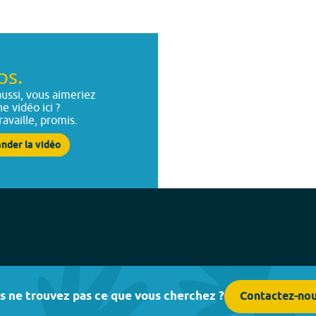
ps.
ussi, vous aimeriez
ne vidéo ici ?
ravaille, promis.
nder la vidéo
s ne trouvez pas ce que vous cherchez ?
Contactez-no