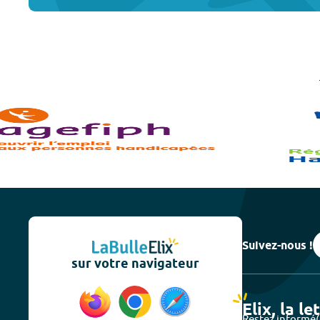
Suivez-nous !
sur votre navigateur
Elix, la le
Restez informé(