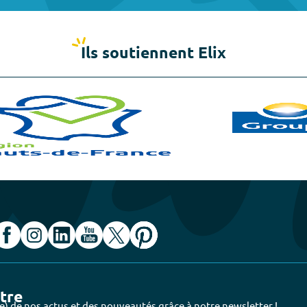
Ils soutiennent Elix
ttre
e) de nos actus et des nouveautés grâce à notre newsletter !