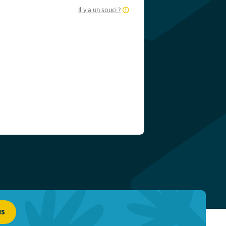
Il y a un souci ?
us