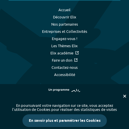
Accueil
Découvrir Elix
Nos partenaires
Entreprises et Collectivités
Engagez-vous !
Les Thèmes Elix
Elix académie
Faire un don
Contactez-nous
Accessibilité
En poursuivant votre navigation sur ce site, vous acceptez
l’utilisation de Cookies pour réaliser des statistiques de visites
Plan du site
-
Index alphabétique
-
En savoir plus et paramétrer les Cookies
Mentions légales et données personnelles
-
Paramétrer les cookies
-
Crédits