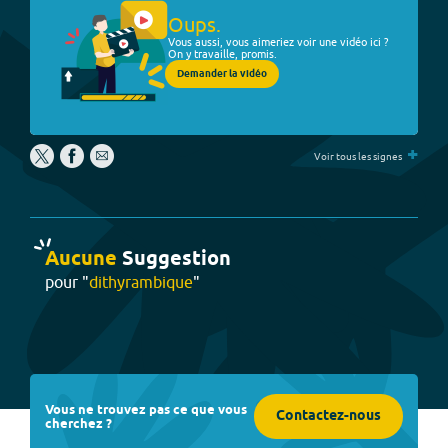
Oups.
Vous aussi, vous aimeriez voir une vidéo ici ?
On y travaille, promis.
Demander la vidéo
+
Voir tous les signes
Aucune
Suggestion
pour "
dithyrambique
"
Vous ne trouvez pas ce que vous
Contactez-nous
cherchez ?