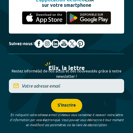
L'application
sur votre smartphone
Suivez-nous !
Elix, la lettre
Restez informé(e) de nos actus et des nouveautés grâce à notre
newsletter !
S'inscrire
En indiquant votre adresse e-mail ci-dessus vous consentez à recevoir notre lettre
d’information par voie électronique. Vous pouvez vous désinscrire à tout moment
en modifiant vos paramètres via les liens de désinscription.