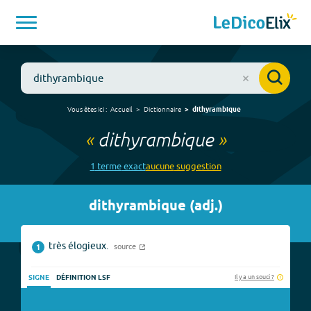
Vous êtes ici :
Accueil
Dictionnaire
dithyrambique
«
dithyrambique
»
1
terme
exact
aucune
suggestion
dithyrambique
(
adj.
)
très élogieux.
source
1
Il y a un souci ?
SIGNE
DÉFINITION LSF