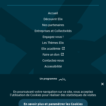
Accueil
Découvrir Elix
Nos partenaires
Entreprises et Collectivités
Engagez-vous !
Les Thèmes Elix
Elix académie
Faire un don
Contactez-nous
Accessibilité
En poursuivant votre navigation sur ce site, vous acceptez
l’utilisation de Cookies pour réaliser des statistiques de visites
Plan du site
-
Index alphabétique
-
En savoir plus et paramétrer les Cookies
Mentions légales et données personnelles
-
Paramétrer les cookies
-