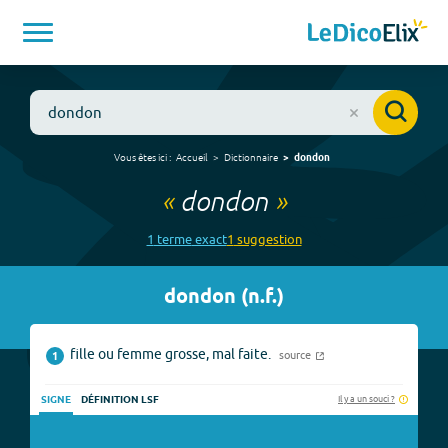
Vous êtes ici :
Accueil
Dictionnaire
dondon
«
dondon
»
1
terme
exact
1
suggestion
dondon
(
n.f.
)
fille ou femme grosse, mal faite.
source
1
Il y a un souci ?
SIGNE
DÉFINITION LSF