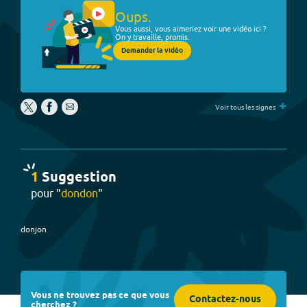
Oups.
Vous aussi, vous aimeriez voir une vidéo ici ?
On y travaille, promis.
Demander la vidéo
+
Voir tous les signes
1
Suggestion
pour "
dondon
"
donjon
Vous ne trouvez pas ce que vous
Contactez-nous
cherchez ?