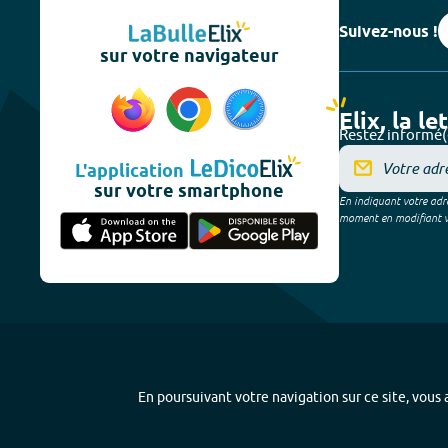
Suivez-nous !
sur votre navigateur
Elix, la le
Restez informé(
L'application
sur votre smartphone
En indiquant votre adre
moment en modifiant vos
En poursuivant votre navigation sur ce site, vous a
Plan du site
-