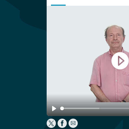
Play
Play