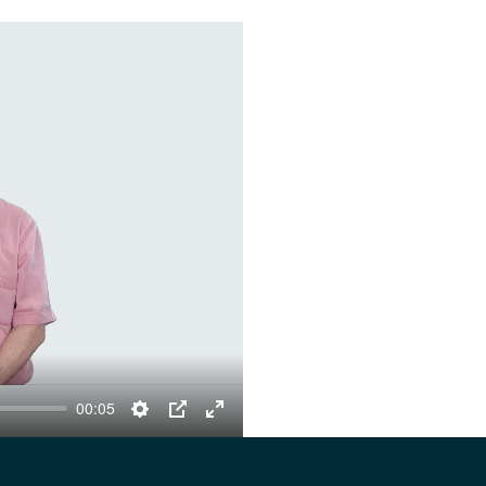
00:05
Settings
PIP
Enter
fullscreen