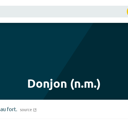
Donjon (n.m.)
au fort.
source