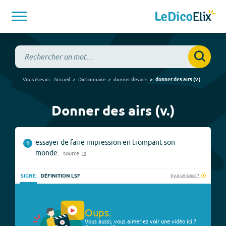
Vous êtes ici :
Accueil
Dictionnaire
donner des airs
donner des airs
(
v.
)
Donner des airs (v.)
essayer de faire impression en trompant son
1
monde.
source
Il y a un souci ?
SIGNE
DÉFINITION LSF
Oups.
Vous aussi, vous aimeriez voir une vidéo ici ?