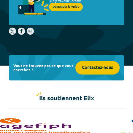
On y travaille, promis.
Demander la vidéo
Vous ne trouvez pas ce que vous
Contactez-nous
cherchez ?
Ils soutiennent Elix