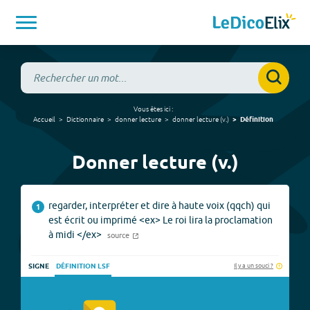
Vous êtes ici :
Accueil
Dictionnaire
donner lecture
donner lecture
(
v.
)
Définition
Donner lecture (v.)
regarder, interpréter et dire à haute voix (qqch) qui
1
est écrit ou imprimé <ex> Le roi lira la proclamation
à midi </ex>
source
Il y a un souci ?
SIGNE
DÉFINITION LSF