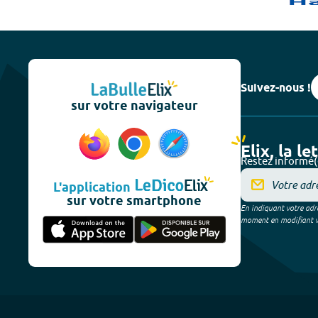
Suivez-nous !
sur votre navigateur
Elix, la le
Restez informé(
L'application
sur votre smartphone
En indiquant votre adre
moment en modifiant vos