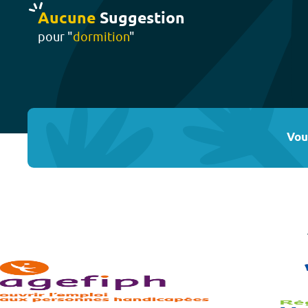
Aucune
Suggestion
pour "
dormition
"
Vou