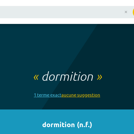
«
dormition
»
1
terme
exact
aucune
suggestion
dormition
(
n.f.
)