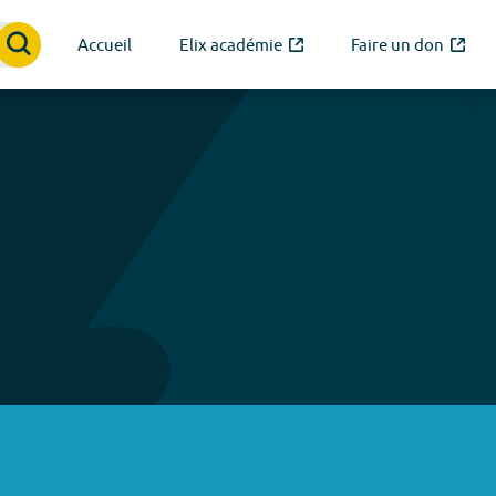
Accueil
Elix académie
Faire un don