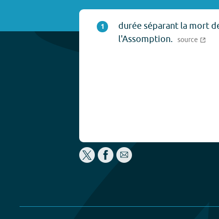
durée séparant la mort de
1
l'Assomption.
source