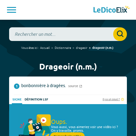
Vous êtes ici :
Accueil
Dictionnaire
drageoir
drageoir
(
n.m.
)
Drageoir (n.m.)
bonbonnière à dragées.
source
1
Il y a un souci ?
SIGNE
DÉFINITION LSF
Oups.
Vous aussi, vous aimeriez voir une vidéo ici ?
On y travaille, promis.