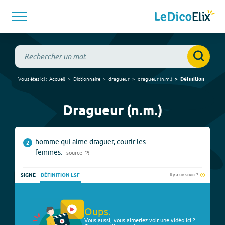
Vous êtes ici :
Accueil
Dictionnaire
dragueur
dragueur
(
n.m.
)
Définition
Dragueur (n.m.)
homme qui aime draguer, courir les
2
femmes.
source
Il y a un souci ?
SIGNE
DÉFINITION LSF
Oups.
Vous aussi, vous aimeriez voir une vidéo ici ?