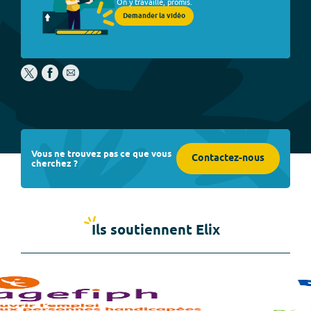
On y travaille, promis.
Demander la vidéo
Vous ne trouvez pas ce que vous
Contactez-nous
cherchez ?
Ils soutiennent Elix