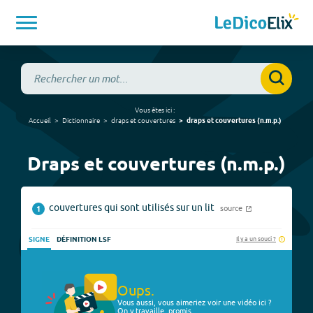
Vous êtes ici :
Accueil
Dictionnaire
draps et couvertures
draps et couvertures
(
n.m.p.
)
Draps et couvertures (n.m.p.)
couvertures qui sont utilisés sur un lit
source
1
Il y a un souci ?
SIGNE
DÉFINITION LSF
Oups.
Vous aussi, vous aimeriez voir une vidéo ici ?
On y travaille, promis.