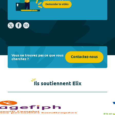
Demander la vidéo
Vous ne trouvez pas ce que vous
Contactez-nous
cherchez ?
Ils soutiennent Elix