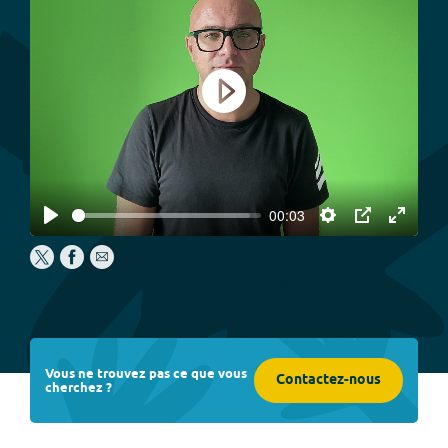
Play
00:03
Play
Settings
PIP
Enter
fullscree
Vous ne trouvez pas ce que vous
Contactez-nous
cherchez ?