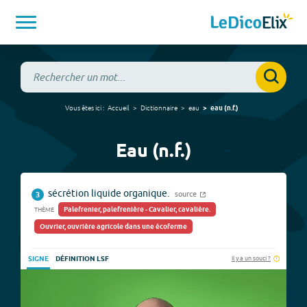
Vous êtes ici :
Accueil
Dictionnaire
eau
eau
(
n.f.
)
Eau (n.f.)
sécrétion liquide organique.
source
3
Palefrenier, palefrenière - Cavalier, cavalière.
THÈME
Ouvrier, ouvrière agricole dans une écoferme
Il y a un souci ?
SIGNE
DÉFINITION LSF