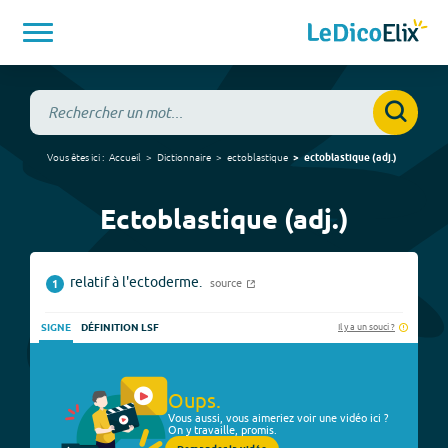
Vous êtes ici :
Accueil
Dictionnaire
ectoblastique
ectoblastique
(
adj.
)
Ectoblastique (adj.)
relatif à l'ectoderme.
source
1
Il y a un souci ?
SIGNE
DÉFINITION LSF
Oups.
Vous aussi, vous aimeriez voir une vidéo ici ?
On y travaille, promis.