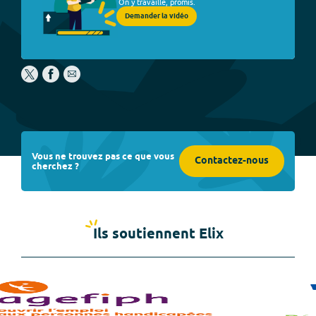
On y travaille, promis.
Demander la vidéo
Vous ne trouvez pas ce que vous
Contactez-nous
cherchez ?
Ils soutiennent Elix