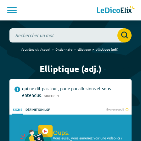
Vous êtes ici :
Accueil
Dictionnaire
elliptique
elliptique
(
adj.
)
Elliptique (adj.)
qui ne dit pas tout, parle par allusions et sous-
1
entendus.
source
Il y a un souci ?
SIGNE
DÉFINITION LSF
Oups.
Vous aussi, vous aimeriez voir une vidéo ici ?