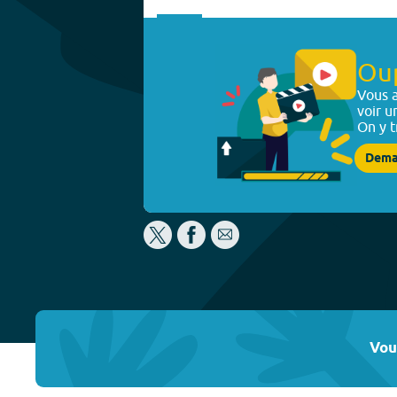
Ou
Vous a
voir u
On y t
Dema
Vou