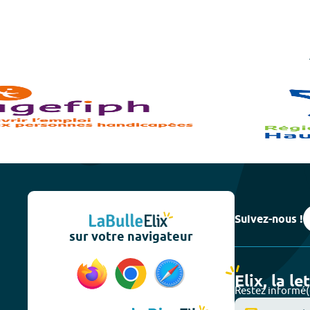
Suivez-nous !
sur votre navigateur
Elix, la le
Restez informé(