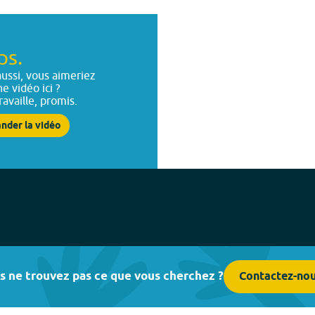
ps.
ussi, vous aimeriez
ne vidéo ici ?
ravaille, promis.
nder la vidéo
s ne trouvez pas ce que vous cherchez ?
Contactez-no