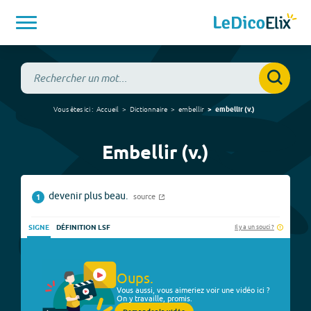
Vous êtes ici :
Accueil
Dictionnaire
embellir
embellir
(
v.
)
Embellir (v.)
devenir plus beau.
source
1
Il y a un souci ?
SIGNE
DÉFINITION LSF
Oups.
Vous aussi, vous aimeriez voir une vidéo ici ?
On y travaille, promis.