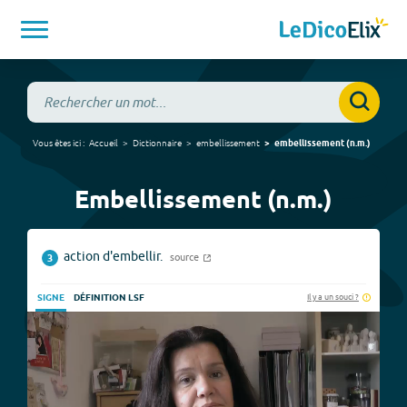
Vous êtes ici :
Accueil
Dictionnaire
embellissement
embellissement
(
n.m.
)
Embellissement (n.m.)
action d'embellir.
source
3
Il y a un souci ?
SIGNE
DÉFINITION LSF