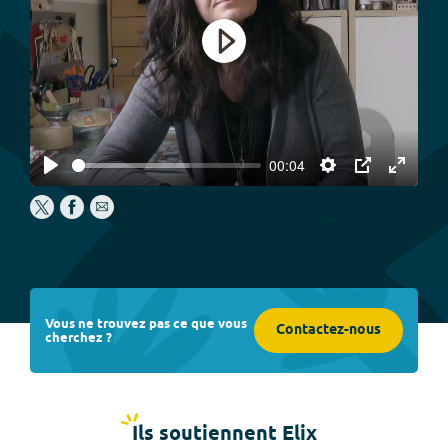
Play
00:04
Play
Settings
PIP
Enter
fullscree
Vous ne trouvez pas ce que vous
Contactez-nous
cherchez ?
Ils soutiennent Elix