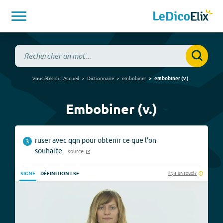
Vous êtes ici :
Accueil
Dictionnaire
embobiner
embobiner
(
v.
)
Embobiner (v.)
ruser avec qqn pour obtenir ce que l'on
3
souhaite.
source
Il y a un souci ?
SIGNE
DÉFINITION LSF