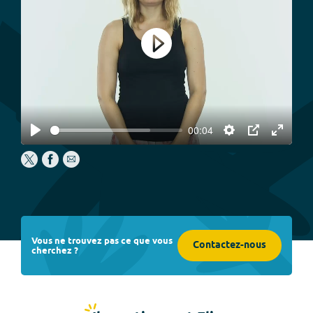
Play
00:04
Play
Settings
PIP
Enter
fullscree
Vous ne trouvez pas ce que vous
Contactez-nous
cherchez ?