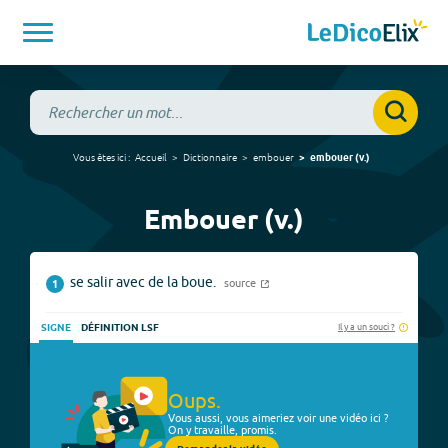
Vous êtes ici :
Accueil
Dictionnaire
embouer
embouer
(
v.
)
Embouer (v.)
se salir avec de la boue.
source
1
Il y a un souci ?
SIGNE
DÉFINITION LSF
Oups.
Vous aussi, vous aimeriez voir une vidéo ici ?
On y travaille, promis.