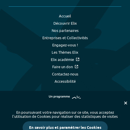
Accueil
Découvrir Elix
Nos partenaires
Entreprises et Collectivités
Engagez-vous !
Les Thèmes Elix
Elix académie
Faire un don
Contactez-nous
Accessibilité
En poursuivant votre navigation sur ce site, vous acceptez
l’utilisation de Cookies pour réaliser des statistiques de visites
Plan du site
-
Index alphabétique
-
En savoir plus et paramétrer les Cookies
Mentions légales et données personnelles
-
Paramétrer les cookies
-