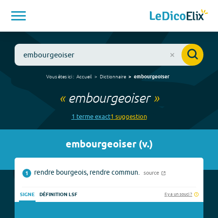
Vous êtes ici :
Accueil
Dictionnaire
embourgeoiser
«
embourgeoiser
»
1
terme
exact
1
suggestion
embourgeoiser
(
v.
)
rendre bourgeois, rendre commun.
source
1
Il y a un souci ?
SIGNE
DÉFINITION LSF