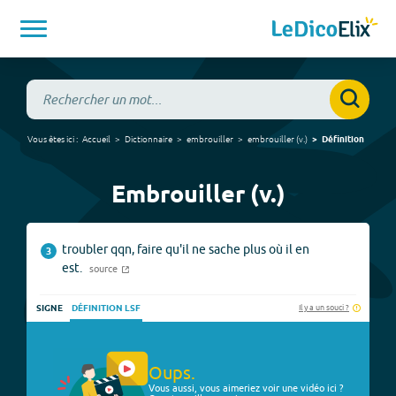
Vous êtes ici :
Accueil
Dictionnaire
embrouiller
embrouiller
(
v.
)
Définition
Embrouiller (v.)
troubler qqn, faire qu'il ne sache plus où il en
3
est.
source
Il y a un souci ?
SIGNE
DÉFINITION LSF
Oups.
Vous aussi, vous aimeriez voir une vidéo ici ?