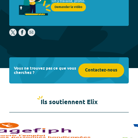
On y travaille, promis.
Demander la vidéo
Vous ne trouvez pas ce que vous
Contactez-nous
cherchez ?
Ils soutiennent Elix