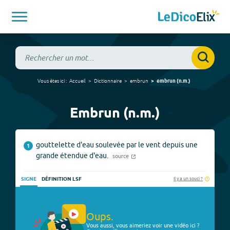
Vous êtes ici :
Accueil
Dictionnaire
embrun
embrun
(
n.m.
)
Embrun (n.m.)
gouttelette d'eau soulevée par le vent depuis une
1
grande étendue d'eau.
source
Il y a un souci ?
SIGNE
DÉFINITION LSF
Oups.
Vous aussi, vous aimeriez voir une vidéo ici ?