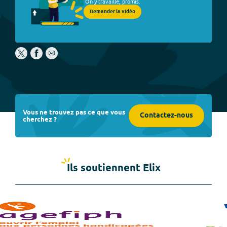
On y travaille, promis.
Demander la vidéo
Vous ne trouvez pas ce que vous
Contactez-nous
cherchez ?
Ils soutiennent Elix