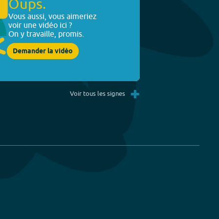
Oups.
Vous aussi, vous aimeriez
voir une vidéo ici ?
On y travaille, promis.
Demander la vidéo
+
Voir tous les signes