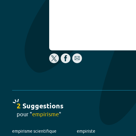
2
Suggestion
s
pour "
empirisme
"
empirisme scientifique
empiriste