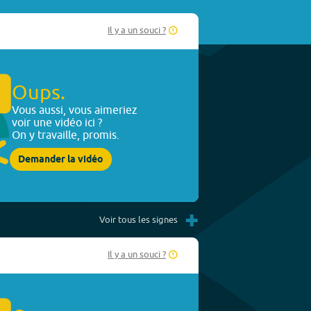
Il y a un souci ?
Oups.
Vous aussi, vous aimeriez
voir une vidéo ici ?
On y travaille, promis.
Demander la vidéo
+
Voir tous les signes
Il y a un souci ?