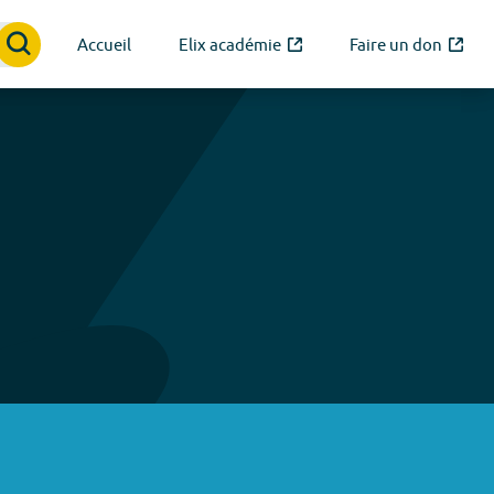
Accueil
Elix académie
Faire un don