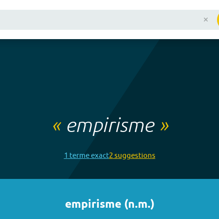
«
empirisme
»
1
terme
exact
2
suggestion
s
empirisme
(
n.m.
)