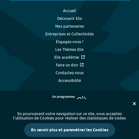
Accueil
Découvrir Elix
Nos partenaires
Entreprises et Collectivités
Engagez-vous !
Les Thèmes Elix
Elix académie
Faire un don
Contactez-nous
Accessibilité
En poursuivant votre navigation sur ce site, vous acceptez
l’utilisation de Cookies pour réaliser des statistiques de visites
Plan du site
-
Index alphabétique
-
En savoir plus et paramétrer les Cookies
Mentions légales et données personnelles
-
Paramétrer les cookies
-
Crédits