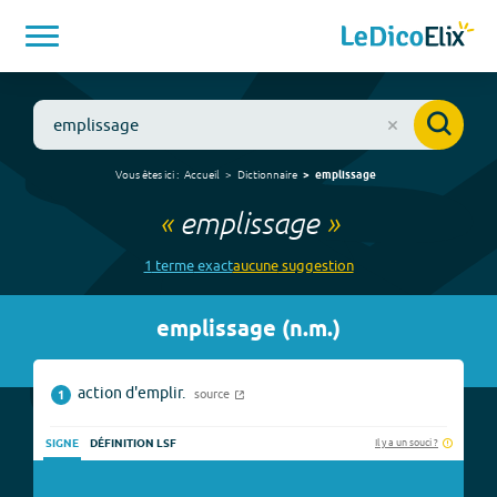
Vous êtes ici :
Accueil
Dictionnaire
emplissage
«
emplissage
»
1
terme
exact
aucune
suggestion
emplissage
(
n.m.
)
action d'emplir.
source
1
Il y a un souci ?
SIGNE
DÉFINITION LSF