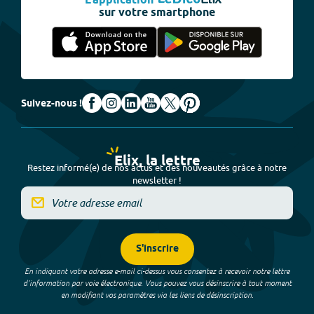
L'application
sur votre smartphone
Suivez-nous !
Elix, la lettre
Restez informé(e) de nos actus et des nouveautés grâce à notre
newsletter !
S'inscrire
En indiquant votre adresse e-mail ci-dessus vous consentez à recevoir notre lettre
d’information par voie électronique. Vous pouvez vous désinscrire à tout moment
en modifiant vos paramètres via les liens de désinscription.