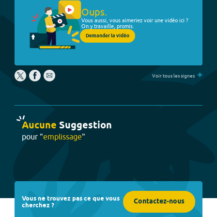
Oups.
Vous aussi, vous aimeriez voir une vidéo ici ?
On y travaille, promis.
Demander la vidéo
+
Voir tous les signes
Aucune
Suggestion
pour "
emplissage
"
Vous ne trouvez pas ce que vous
Contactez-nous
cherchez ?