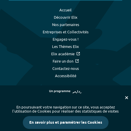
Accueil
Découvrir Elix
Nos partenaires
Entreprises et Collectivités
Engagez-vous !
Les Thèmes Elix
Elix académie
Faire un don
Contactez-nous
Accessibilité
En poursuivant votre navigation sur ce site, vous acceptez
l’utilisation de Cookies pour réaliser des statistiques de visites
Plan du site
-
Index alphabétique
-
En savoir plus et paramétrer les Cookies
Mentions légales et données personnelles
-
Paramétrer les cookies
-
Crédits