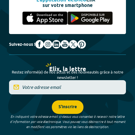
L'application
sur votre smartphone
Suivez-nous !
Elix, la lettre
Restez informé(e) de nos actus et des nouveautés grâce à notre
newsletter !
S'inscrire
En indiquant votre adresse e-mail ci-dessus vous consentez à recevoir notre lettre
d’information par voie électronique. Vous pouvez vous désinscrire à tout moment
en modifiant vos paramètres via les liens de désinscription.