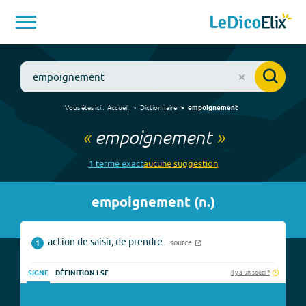
Vous êtes ici :
Accueil
Dictionnaire
empoignement
«
empoignement
»
1
terme
exact
aucune
suggestion
empoignement
(
n.
)
action de saisir, de prendre.
source
1
Il y a un souci ?
SIGNE
DÉFINITION LSF