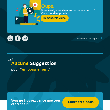
Oups.
Vous aussi, vous aimeriez voir une vidéo ici ?
On y travaille, promis.
Demander la vidéo
+
Voir tous les signes
Aucune
Suggestion
pour "
empoignement
"
Vous ne trouvez pas ce que vous
Contactez-nous
cherchez ?