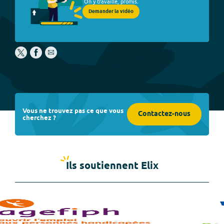
On y travaille, promis.
Demander la vidéo
Vous ne trouvez pas ce que vous
Contactez-nous
cherchez ?
Ils soutiennent Elix