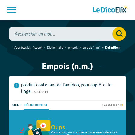
Vous êtes ici :
Accueil
Dictionnaire
empois
empois
(
n.m.
)
Définition
Empois (n.m.)
produit contenant de l'amidon, pour apprêter le
1
linge.
source
Il y a un souci ?
SIGNE
DÉFINITION LSF
Oups.
Vous aussi, vous aimeriez voir une vidéo ici ?