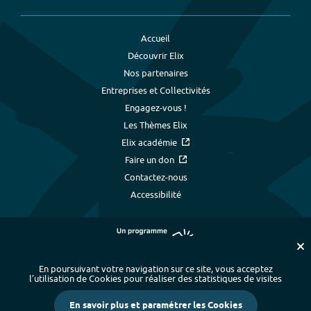
Accueil
Découvrir Elix
Nos partenaires
Entreprises et Collectivités
Engagez-vous !
Les Thèmes Elix
Elix académie
Faire un don
Contactez-nous
Accessibilité
En poursuivant votre navigation sur ce site, vous acceptez
l’utilisation de Cookies pour réaliser des statistiques de visites
Plan du site
-
Index alphabétique
-
En savoir plus et paramétrer les Cookies
Mentions légales et données personnelles
-
Paramétrer les cookies
-