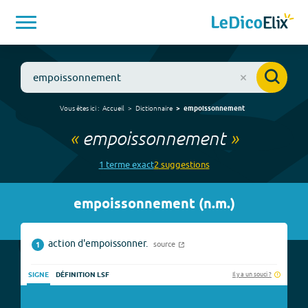
Vous êtes ici :
Accueil
Dictionnaire
empoissonnement
«
empoissonnement
»
1
terme
exact
2
suggestion
s
empoissonnement
(
n.m.
)
action d'empoissonner.
source
1
Il y a un souci ?
SIGNE
DÉFINITION LSF