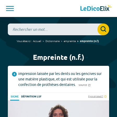
Vous êtes ici :
Accueil
Dictionnaire
empreinte
empreinte
(
n.f.
)
Empreinte (n.f.)
impression laissée par les dents ou les gencives sur
4
une matière plastique, et qui est utilisée pour la
confection de prothèses dentaires.
source
Il y a un souci ?
SIGNE
DÉFINITION LSF