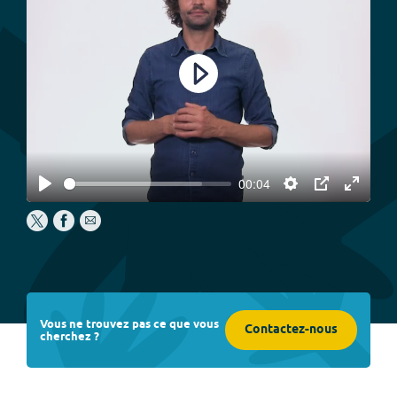
Play
00:04
Play
Settings
PIP
Enter
fullscree
Vous ne trouvez pas ce que vous
Contactez-nous
cherchez ?