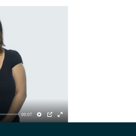
00:07
Settings
PIP
Enter
fullscreen