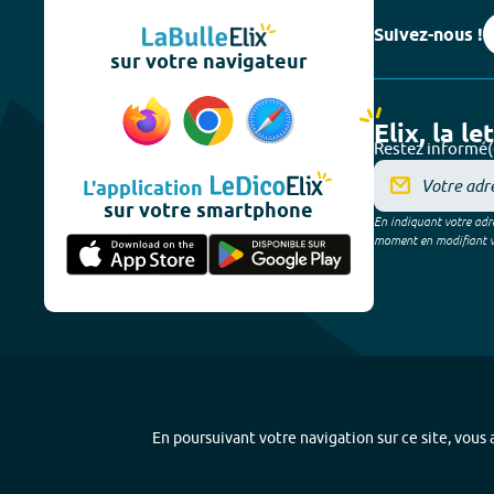
Suivez-nous !
sur votre navigateur
Elix, la le
Restez informé(
L'application
sur votre smartphone
En indiquant votre adre
moment en modifiant vos
En poursuivant votre navigation sur ce site, vous a
Plan du site
-