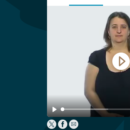
Play
Play