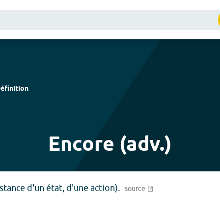
éfinition
Encore (adv.)
tance d'un état, d'une action).
source