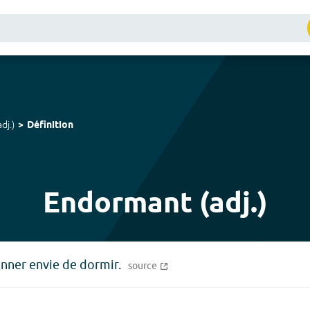
adj.
)
Définition
Endormant (adj.)
onner envie de dormir.
source