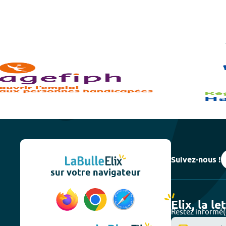
Suivez-nous !
sur votre navigateur
Elix, la le
Restez informé(