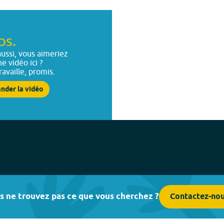
ps.
ussi, vous aimeriez
ne vidéo ici ?
ravaille, promis.
nder la vidéo
s ne trouvez pas ce que vous cherchez ?
Contactez-no