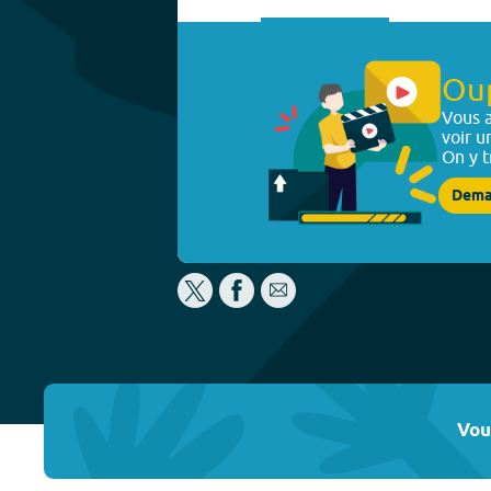
Ou
Vous a
voir u
On y t
Dema
Vou