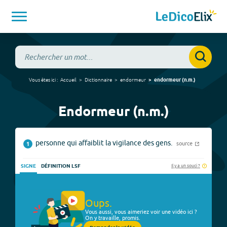
Vous êtes ici :
Accueil
Dictionnaire
endormeur
endormeur
(
n.m.
)
Endormeur (n.m.)
personne qui affaiblit la vigilance des gens.
source
1
Il y a un souci ?
SIGNE
DÉFINITION LSF
Oups.
Vous aussi, vous aimeriez voir une vidéo ici ?
On y travaille, promis.