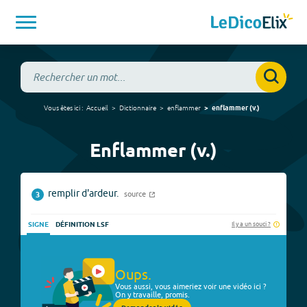
Vous êtes ici :
Accueil
Dictionnaire
enflammer
enflammer
(
v.
)
Enflammer (v.)
remplir d'ardeur.
source
3
Il y a un souci ?
SIGNE
DÉFINITION LSF
Oups.
Vous aussi, vous aimeriez voir une vidéo ici ?
On y travaille, promis.