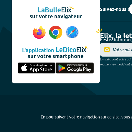
Suivez-nous !
sur votre navigateur
Elix, la le
Restez informé(
L'application
sur votre smartphone
En indiquant votre adre
moment en modifiant vos
En poursuivant votre navigation sur ce site, vous a
Plan du site
-