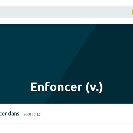
Enfoncer (v.)
ncer dans.
source