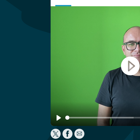
Play
Play