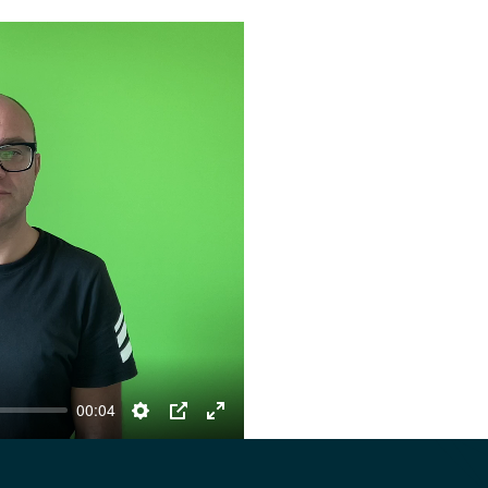
00:04
Settings
PIP
Enter
fullscreen