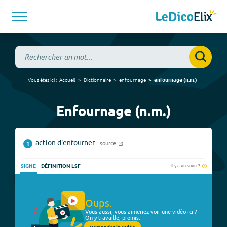
Vous êtes ici :
Accueil
Dictionnaire
enfournage
enfournage
(
n.m.
)
Enfournage (n.m.)
action d'enfourner.
source
1
Il y a un souci ?
SIGNE
DÉFINITION LSF
Oups.
Vous aussi, vous aimeriez voir une vidéo ici ?
On y travaille, promis.