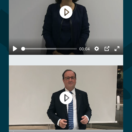
Play
00:04
Play
Settings
PIP
Enter
fullscree
Play