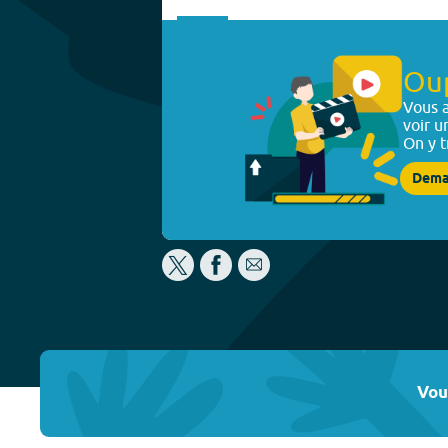
Ou
Vous a
voir u
On y t
Dema
Vou