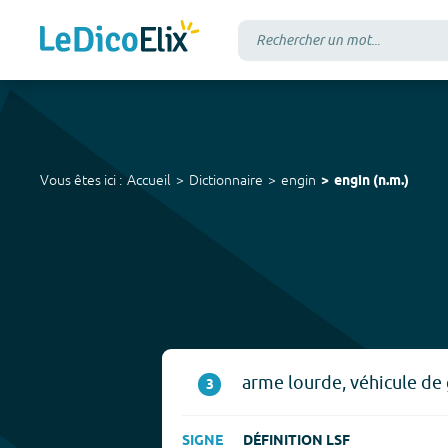
Vous êtes ici :
Accueil
Dictionnaire
engin
engin
(
n.m.
)
arme lourde, véhicule de 
3
SIGNE
DÉFINITION LSF