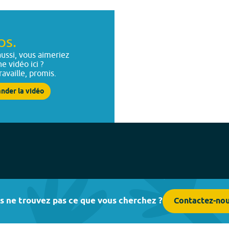
ps.
ussi, vous aimeriez
ne vidéo ici ?
ravaille, promis.
nder la vidéo
s ne trouvez pas ce que vous cherchez ?
Contactez-no