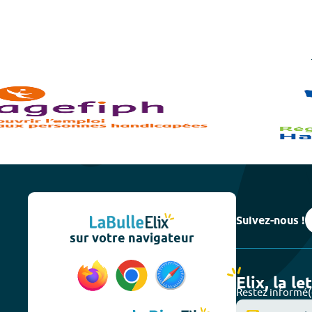
Suivez-nous !
sur votre navigateur
Elix, la le
Restez informé(