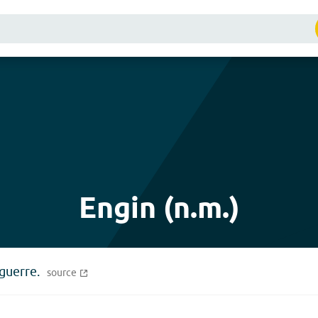
Engin (n.m.)
guerre.
source