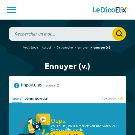
Vous êtes ici :
Accueil
Dictionnaire
ennuyer
ennuyer
(
v.
)
Ennuyer (v.)
importuner.
source
2
Il y a un souci ?
SIGNE
DÉFINITION LSF
Oups.
Vous aussi, vous aimeriez voir une vidéo ici ?
On y travaille, promis.