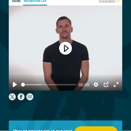
Il y a un souci ?
SIGNE
DÉFINITION LSF
Play
00:09
Play
Settings
PIP
Enter
fullscree
Vous ne trouvez pas ce que vous