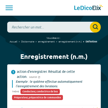
Vous êtes ici :
Accueil
Dictionnaire
enregistrement
enregistrement
(
n.m.
)
Définition
Enregistrement (n.m.)
action d'enregistrer. Résultat de cette
1
action.
source
Exemple : le système effectue automatiquement
l’enregistrement des livraisons.
Conducteur, conductrice de bus
THÈME
Préparateur, préparatrice de commandes