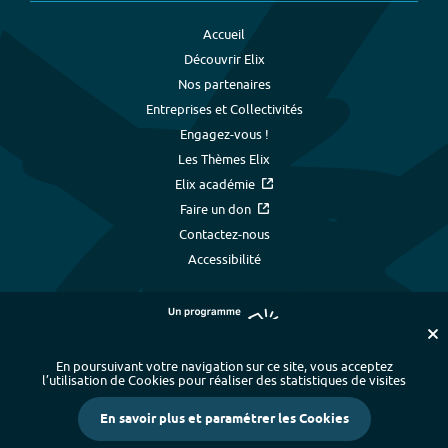
Accueil
Découvrir Elix
Nos partenaires
Entreprises et Collectivités
Engagez-vous !
Les Thèmes Elix
Elix académie
Faire un don
Contactez-nous
Accessibilité
En poursuivant votre navigation sur ce site, vous acceptez
l’utilisation de Cookies pour réaliser des statistiques de visites
Plan du site
-
Index alphabétique
-
En savoir plus et paramétrer les Cookies
Mentions légales et données personnelles
-
Paramétrer les cookies
-
Crédits