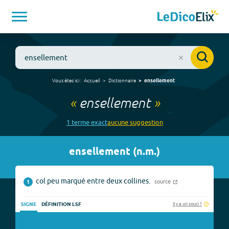
Vous êtes ici :
Accueil
Dictionnaire
ensellement
«
ensellement
»
1
terme
exact
aucune
suggestion
ensellement
(
n.m.
)
col peu marqué entre deux collines.
source
1
Il y a un souci ?
SIGNE
DÉFINITION LSF