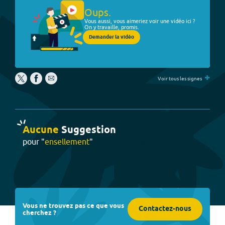
Oups.
Vous aussi, vous aimeriez voir une vidéo ici ?
On y travaille, promis.
Demander la vidéo
+
Voir tous les signes
Aucune
Suggestion
pour "
ensellement
"
Vous ne trouvez pas ce que vous
Contactez-nous
cherchez ?