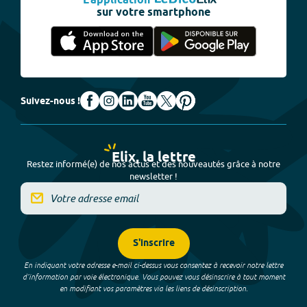
L'application
sur votre smartphone
Suivez-nous !
Elix, la lettre
Restez informé(e) de nos actus et des nouveautés grâce à notre
newsletter !
S'inscrire
En indiquant votre adresse e-mail ci-dessus vous consentez à recevoir notre lettre
d’information par voie électronique. Vous pouvez vous désinscrire à tout moment
en modifiant vos paramètres via les liens de désinscription.