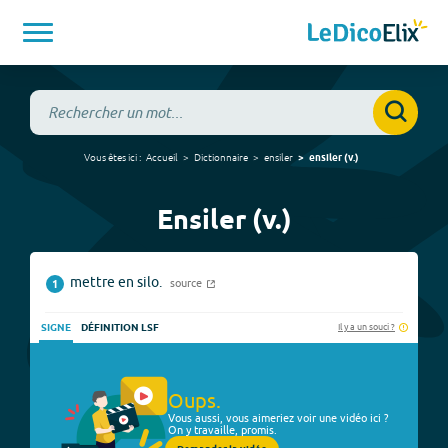
Vous êtes ici :
Accueil
Dictionnaire
ensiler
ensiler
(
v.
)
Ensiler (v.)
mettre en silo.
source
1
Il y a un souci ?
SIGNE
DÉFINITION LSF
Oups.
Vous aussi, vous aimeriez voir une vidéo ici ?
On y travaille, promis.