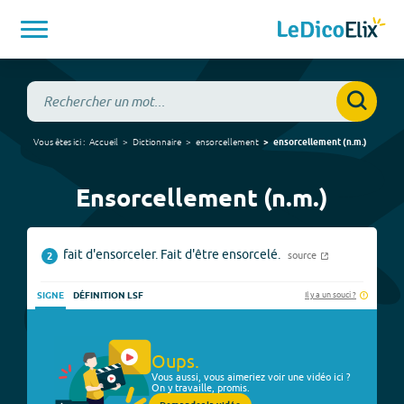
Vous êtes ici :
Accueil
Dictionnaire
ensorcellement
ensorcellement
(
n.m.
)
Ensorcellement (n.m.)
fait d'ensorceler. Fait d'être ensorcelé.
source
2
Il y a un souci ?
SIGNE
DÉFINITION LSF
Oups.
Vous aussi, vous aimeriez voir une vidéo ici ?
On y travaille, promis.