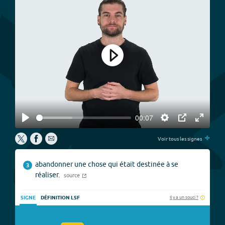
Play
00:07
Play
Settings
PIP
Enter
+
fullscree
Voir tous les signes
abandonner une chose qui était destinée à se
3
réaliser.
source
Il y a un souci ?
SIGNE
DÉFINITION LSF