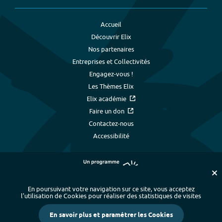
Accueil
Découvrir Elix
Nos partenaires
Entreprises et Collectivités
Engagez-vous !
Les Thèmes Elix
Elix académie
Faire un don
Contactez-nous
Accessibilité
En poursuivant votre navigation sur ce site, vous acceptez
l’utilisation de Cookies pour réaliser des statistiques de visites
Plan du site
-
Index alphabétique
-
En savoir plus et paramétrer les Cookies
Mentions légales et données personnelles
-
Paramétrer les cookies
-