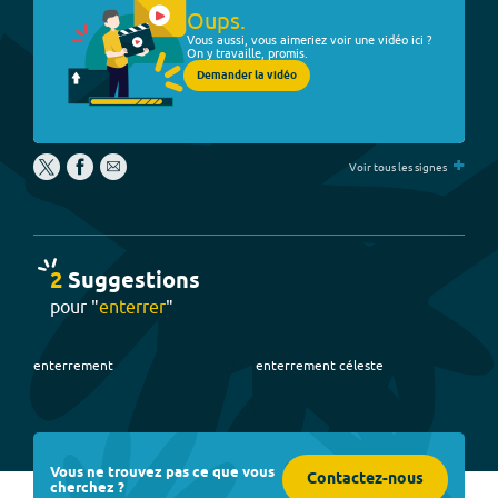
Oups.
Vous aussi, vous aimeriez voir une vidéo ici ?
On y travaille, promis.
Demander la vidéo
+
Voir tous les signes
2
Suggestion
s
pour "
enterrer
"
enterrement
enterrement céleste
Vous ne trouvez pas ce que vous
Contactez-nous
cherchez ?