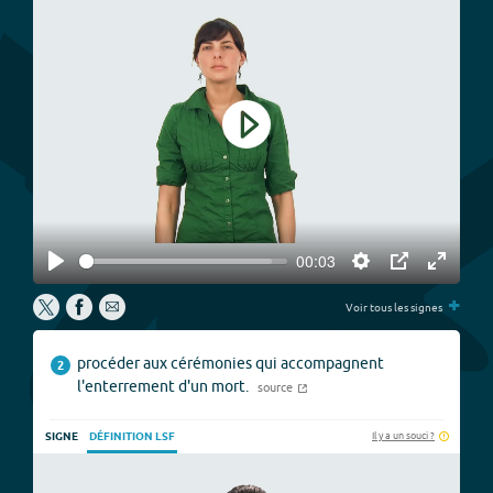
Play
00:03
Play
Settings
PIP
Enter
+
fullscree
Voir tous les signes
procéder aux cérémonies qui accompagnent
2
l'enterrement d'un mort.
source
Il y a un souci ?
SIGNE
DÉFINITION LSF