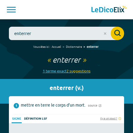
Vous êtes ici :
Accueil
Dictionnaire
enterrer
«
enterrer
»
1
terme
exact
2
suggestion
s
enterrer
(
v.
)
mettre en terre le corps d'un mort.
source
1
Il y a un souci ?
SIGNE
DÉFINITION LSF