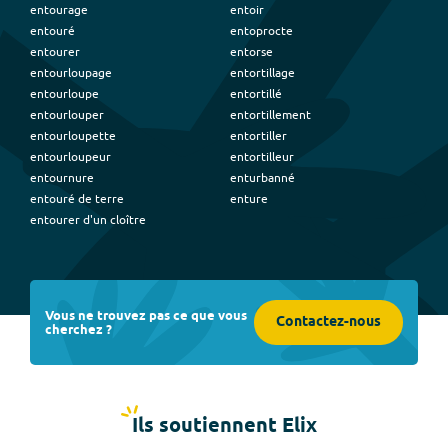
entourage
entoir
entouré
entoprocte
entourer
entorse
entourloupage
entortillage
entourloupe
entortillé
entourlouper
entortillement
entourloupette
entortiller
entourloupeur
entortilleur
entournure
enturbanné
entouré de terre
enture
entourer d'un cloître
Vous ne trouvez pas ce que vous
Contactez-nous
cherchez ?
Ils soutiennent Elix