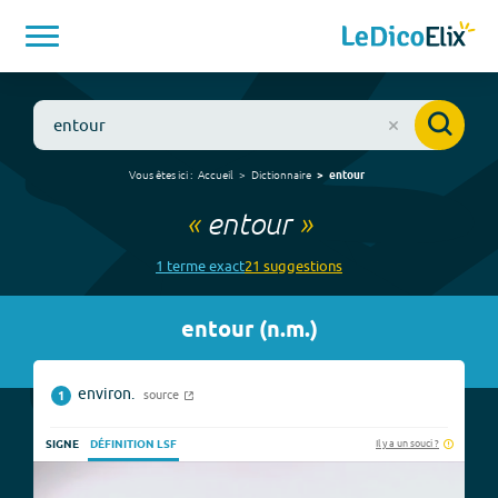
Vous êtes ici :
Accueil
Dictionnaire
entour
«
entour
»
1
terme
exact
21
suggestion
s
entour
(
n.m.
)
environ.
source
1
Il y a un souci ?
SIGNE
DÉFINITION LSF