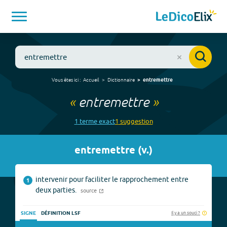
Vous êtes ici :
Accueil
Dictionnaire
entremettre
«
entremettre
»
1
terme
exact
1
suggestion
entremettre
(
v.
)
intervenir pour faciliter le rapprochement entre
1
deux parties.
source
Il y a un souci ?
SIGNE
DÉFINITION LSF