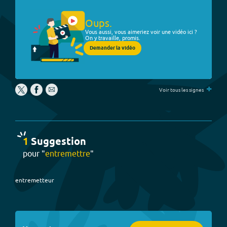
Oups.
Vous aussi, vous aimeriez voir une vidéo ici ?
On y travaille, promis.
Demander la vidéo
+
Voir tous les signes
1
Suggestion
pour "
entremettre
"
entremetteur